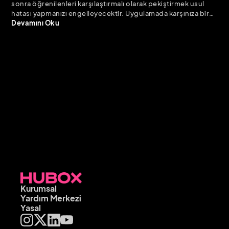
sonra öğrenilenleri karşılaştırmalı olarak pekiştirmek usul
hatası yapmanızı engelleyecektir. Uygulamada karşınıza bir
sorun olarak çıkabilecek noktalar, her iki dava türü
Devamını Oku
bakımından karşılaştırmalı olarak incelendi.
Kurumsal
Yardım Merkezi
Yasal