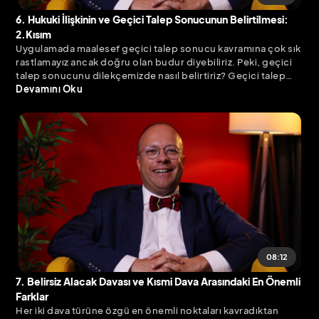
6. Hukuki İlişkinin ve Geçici Talep Sonucunun Belirtilmesi:
2.Kısım
Uygulamada maalesef geçici talep sonucu kavramına çok sık
rastlamayız ancak doğru olan budur diyebiliriz. Peki, geçici
talep sonucunu dilekçemizde nasıl belirtiriz? Geçici talep
sonucumuzu kesin talep sonucuna dönüştürürken dikkat
Devamını Oku
etmemiz gerekenleri ve belirsiz alacak davasının usulden
reddi durumunu güncel Yargıtay Kararları ve AYM Kararı
ışığında bu bölümde inceledik.
08:12
7. Belirsiz Alacak Davası ve Kısmi Dava Arasındaki En Önemli
Farklar
Her iki dava türüne özgü en önemli noktaları kavradıktan