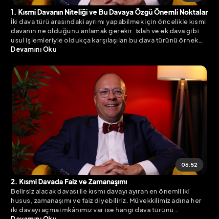
1. Kısmi Davanın Niteliği ve Bu Davaya Özgü Önemli Noktalar
İki dava türü arasındaki ayrımı yapabilmek için öncelikle kısmi
davanın ne olduğunu anlamak gerekir. Islah ve ek dava gibi
usul işlemleriyle oldukça karşılaşılan bu dava türünü örnek
açıklamalar ile idrak edebilmek büyük önem taşıyor.
Devamını Oku
06:52
2. Kısmi Davada Faiz ve Zamanaşımı
Belirsiz alacak davası ile kısmı davayı ayıran en önemli iki
husus, zamanaşımı ve faiz diyebiliriz. Müvekkilimiz adına her
iki davayı açma imkânımız var ise hangi dava türünü
seçmemizin ne gibi sonuçlar doğuracağına karar verirken
Devamını Oku