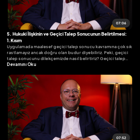
07:06
5. Hukuki İlişkinin ve Geçici Talep Sonucunun Belirtilmesi:
1.Kısım
Uygulamada maalesef geçici talep sonucu kavramına çok sık
rastlamayız ancak doğru olan budur diyebiliriz. Peki, geçici
talep sonucunu dilekçemizde nasıl belirtiriz? Geçici talep
sonucumuzu kesin talep sonucuna dönüştürürken dikkat
Devamını Oku
etmemiz gerekenleri ve belirsiz alacak davasının usulden
reddi durumunu güncel Yargıtay Kararları ve AYM Kararı
ışığında bu bölümde inceledik.
07:52