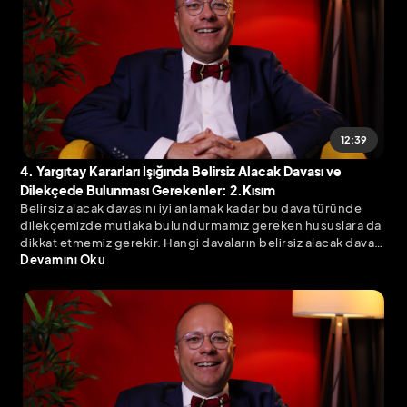
12:39
4. Yargıtay Kararları Işığında Belirsiz Alacak Davası ve
Dilekçede Bulunması Gerekenler: 2.Kısım
Belirsiz alacak davasını iyi anlamak kadar bu dava türünde
dilekçemizde mutlaka bulundurmamız gereken hususlara da
dikkat etmemiz gerekir. Hangi davaların belirsiz alacak davası
olarak açılacağına ilişkin sınırları çizilmiş bir düzenleme
Devamını Oku
olmasa da uygulamadan örnekler vermek mümkün.
Yargıtay’ın güncel kararları eşliğinde bu dava türünün
niteliklerine ve dikkat edilmesi gereken önemli noktalarına
değinmekte fayda var.