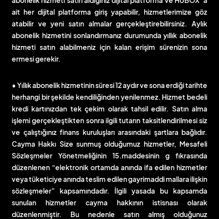
abonelik hizmeti satın aldığınız dijital platforma ve HUBOX’ a
ait her dijital platforma giriş yapabilir, hizmetlerimize göz
atabilir ve yeni satın almalar gerçekleştirebilirsiniz. Aylık
abonelik hizmetini sonlandırmanız durumunda yıllık abonelik
hizmeti satın alabilmeniz için kalan erişim sürenizin sona
ermesi gerekir.
• Yıllık abonelik hizmetinin süresi 12 aydır ve sona erdiği tarihte
herhangi bir şekilde kendiliğinden yenilenmez. Hizmet bedeli
kredi kartınızdan tek çekim olarak tahsil edilir. Satın alma
işlemi gerçekleştikten sonra ilgili tutarın taksitlendirilmesi siz
ve çalıştığınız finans kuruluşları arasındaki şartlara bağlıdır.
Cayma Hakkı Size sunmuş olduğumuz hizmetler, Mesafeli
Sözleşmeler Yönetmeliğinin 15.maddesinin g fıkrasında
düzenlenen “elektronik ortamda anında ifa edilen hizmetler
veya tüketiciye anında teslim edilen gayrimaddi mallara ilişkin
sözleşmeler” kapsamındadır. İlgili yasada bu kapsamda
sunulan hizmetler cayma hakkının istisnası olarak
düzenlenmiştir. Bu nedenle satın almış olduğunuz