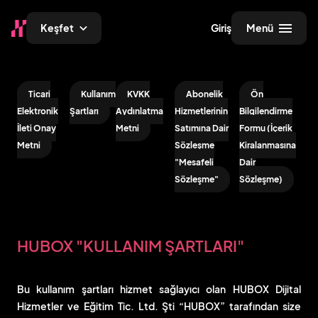
Keşfet
Giriş
Menü
Ticari
Kullanım
KVKK
Abonelik
Ön
Elektronik
Şartları
Aydınlatma
Hizmetlerinin
Bilgilendirme
Bi
İleti Onay
Metni
Satımına Dair
Formu (İçerik
Fo
Metni
Sözleşme
Kiralanmasına
(A
"Mesafeli
Dair
Hi
Sözleşme"
Sözleşme)
Sa
Sö
HUBOX "KULLANIM ŞARTLARI"
Bu kullanım şartları hizmet sağlayıcı olan
HUBOX Dijital
Hizmetler ve Eğitim Tic. Ltd. Şti “HUBOX”
tarafından size