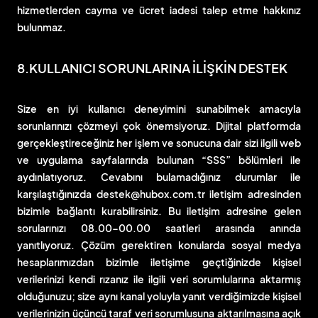
hizmetlerden cayma ve ücret iadesi talep etme hakkınız
bulunmaz.
8.KULLANICI SORUNLARINA İLİŞKİN DESTEK
Size en iyi kullanıcı deneyimini sunabilmek amacıyla
sorunlarınızı çözmeyi çok önemsiyoruz. Dijital platformda
gerçekleştireceğiniz her işlem ve sonucuna dair sizi ilgili web
ve uygulama sayfalarında bulunan “SSS” bölümleri ile
aydınlatıyoruz. Cevabını bulamadığınız durumlar ile
karşılaştığınızda
destek@hubox.com.tr
iletişim adresinden
bizimle bağlantı kurabilirsiniz. Bu iletişim adresine gelen
sorularınızı 08.00-00.00 saatleri arasında anında
yanıtlıyoruz. Çözüm gerektiren konularda sosyal medya
hesaplarımızdan bizimle iletişime geçtiğinizde kişisel
verilerinizi kendi rızanız ile ilgili veri sorumlularına aktarmış
olduğunuzu; size aynı kanal yoluyla yanıt verdiğimizde kişisel
verilerinizin üçüncü taraf veri sorumlusuna aktarılmasına açık