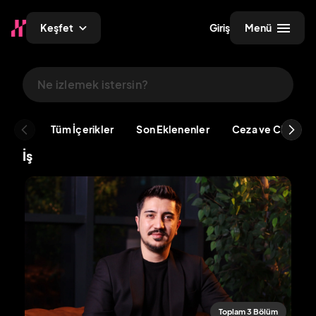
Keşfet
Giriş
Menü
Tüm İçerikler
Son Eklenenler
Ceza ve CMK
İş
Toplam 3 Bölüm